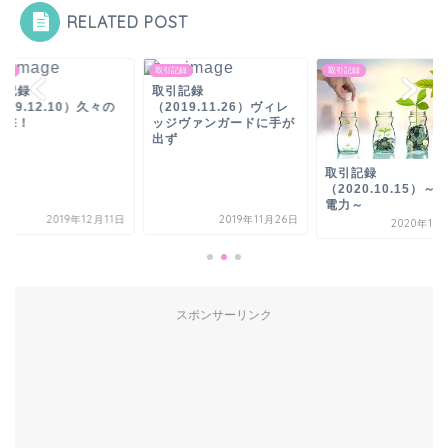
RELATED POST
記録
取引記録
取引記録
引記録
取引記録
019.12.10）久々の
（2019.11.26）ヴィレ
打撃！
ッジヴァンガードに手が
出ず
取引記録
（2020.10.15）～
電力～
2019年12月11日
2019年11月26日
2020年10
スポンサーリンク