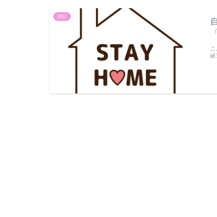
雑記
こ
経