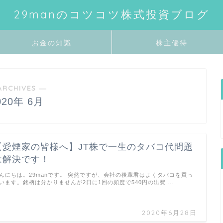
29manのコツコツ株式投資ブログ
お金の知識
株主優待
ARCHIVES ―
020年 6月
【愛煙家の皆様へ】JT株で一生のタバコ代問題
は解決です！
んにちは。29manです。 突然ですが、会社の後輩君はよくタバコを買っ
います。銘柄は分かりませんが2日に1回の頻度で540円の出費 …
2020年6月28日