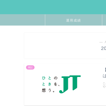
運用成績
― 
2
雑記
こ
て