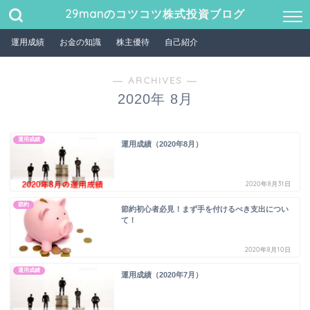
29manのコツコツ株式投資ブログ
運用成績
お金の知識
株主優待
自己紹介
― ARCHIVES ―
2020年 8月
運用成績
運用成績（2020年8月）
2020年8月31日
節約
節約初心者必見！まず手を付けるべき支出につい
て！
2020年8月10日
運用成績
運用成績（2020年7月）