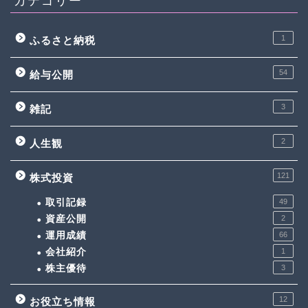
1
ふるさと納税
54
給与公開
3
雑記
2
人生観
121
株式投資
取引記録
49
資産公開
2
運用成績
66
会社紹介
1
株主優待
3
12
お役立ち情報