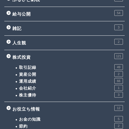
54
給与公開
3
雑記
2
人生観
121
株式投資
取引記録
49
資産公開
2
運用成績
66
会社紹介
1
株主優待
3
12
お役立ち情報
お金の知識
5
節約
2