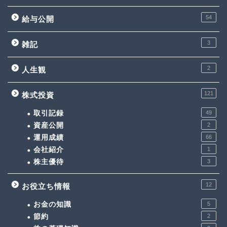
54
給与公開
3
雑記
2
人生観
121
株式投資
取引記録
49
資産公開
2
運用成績
66
会社紹介
1
株主優待
3
12
お役立ち情報
お金の知識
5
節約
2