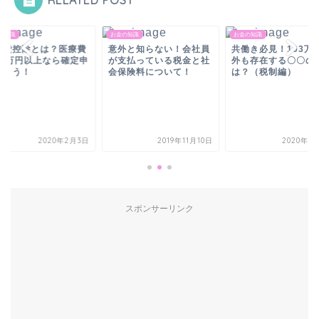
の知識
お金の知識
お金の知識
療費控除とは？医療費
意外と知らない！会社員
共働き必見！103万
10万円以上なら確定申
が支払っている税金と社
外も存在する〇〇の
しよう！
会保険料について！
は？（税制編）
2020年2月3日
2019年11月10日
2020年2
スポンサーリンク