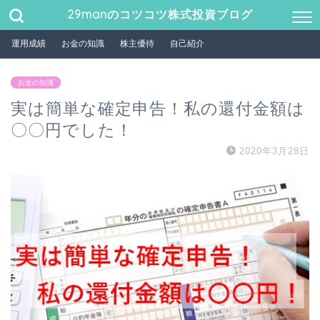
29manのコツコツ株式投資ブログ
運用成績
お金の知識
株主優待
自己紹介
お金の知識
実は簡単な確定申告！私の還付金額は
〇〇円でした！
2020年3月28日