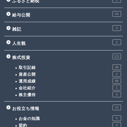
ふるさと納税
54
給与公開
3
雑記
2
人生観
121
株式投資
取引記録
49
資産公開
2
運用成績
66
会社紹介
1
株主優待
3
12
お役立ち情報
お金の知識
5
節約
2